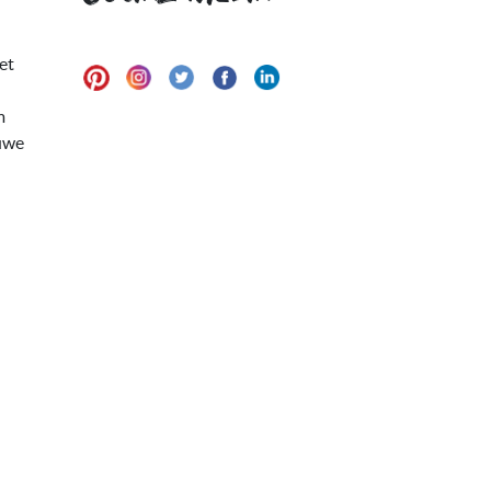
et
m
euwe