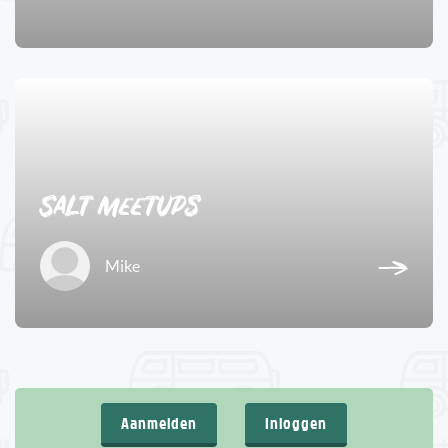
1
Salt meetups
Mike
Aanmelden
Inloggen