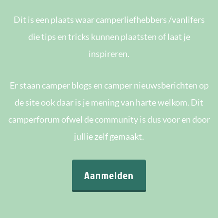
Dit is een plaats waar camperliefhebbers /vanlifers
die tips en tricks kunnen plaatsten of laat je
inspireren.
Er staan camper blogs en camper nieuwsberichten op
de site ook daar is je mening van harte welkom. Dit
camperforum ofwel de community is dus voor en door
jullie zelf gemaakt.
Aanmelden