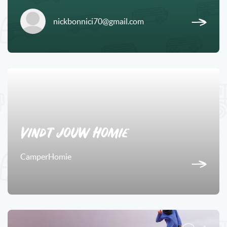
nickbonnici70@gmail.com
2
Vindt jouw Homie
CamperHomie