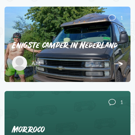
1
Enigste camper in Nederland
A.M
1
Morroco