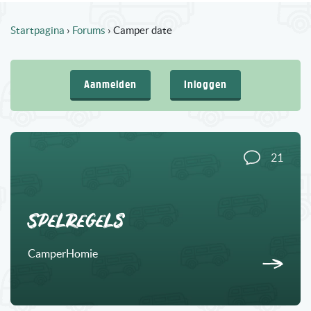
Startpagina
›
Forums
›
Camper date
Aanmelden
Inloggen
21
Spelregels
CamperHomie