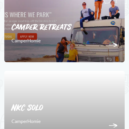
1
Camper retreats
CamperHomie
1
NKC solo
CamperHomie