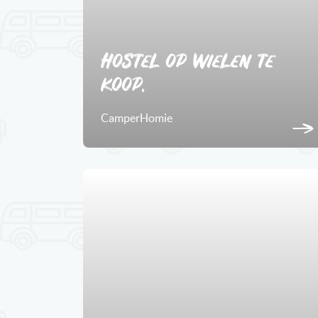
Hostel op wielen te
koop.
CamperHomie
3