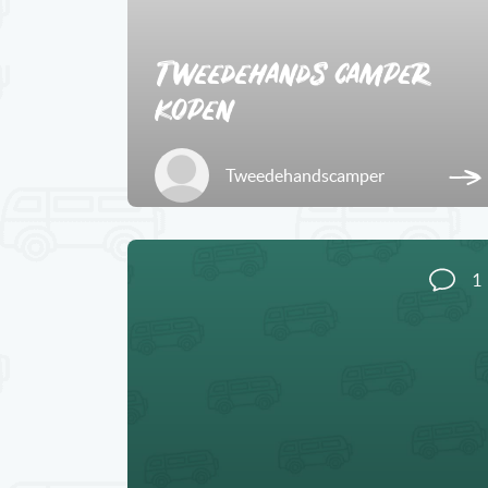
Tweedehands camper
kopen
Tweedehandscamper
1