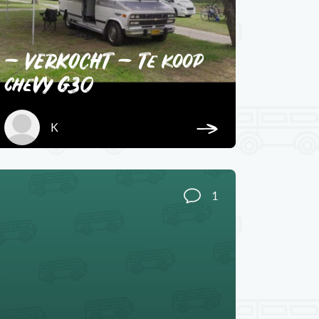
– VERKOCHT – Te koop
chevy G30
K
1