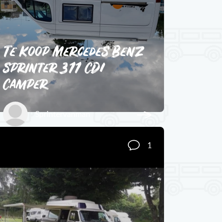
Te Koop Mercedes Benz
sprinter 311 CDI
Camper
Sprintervanman
1