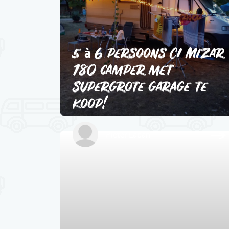
5 à 6 persoons CI Mizar
180 camper met
supergrote garage te
koop!
Pieter Laban
1