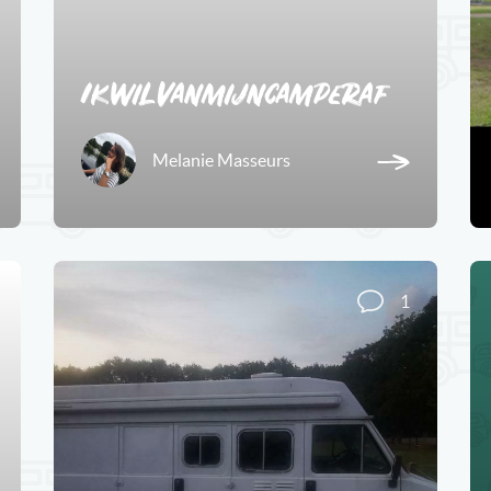
Ikwilvanmijncamperaf
Melanie Masseurs
1