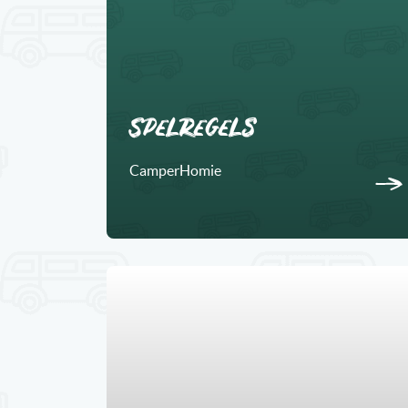
Spelregels
CamperHomie
2