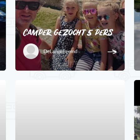
Camper gezocht 5 pers
DeLangeBeemd
1