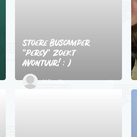
Stoere Buscamper
“Percy” zoekt
Avontuur! : )
M Fonville
5