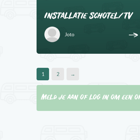
Installatie schotel/tv
Joto
1
2
→
Meld je aan of log in om een o