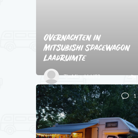
Overnachten in
Mitsubishi Spacewagon
laadruimte
TimMitsubishi93
1