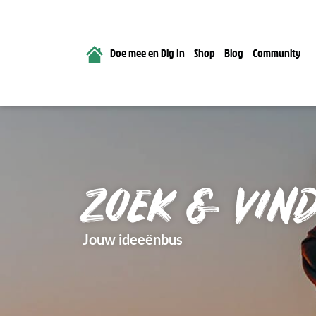
Doe mee en Dig In
Shop
Blog
Community
ZOEK & VIN
Jouw ideeënbus