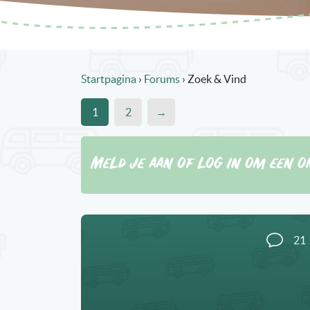
Startpagina
›
Forums
›
Zoek & Vind
1
2
→
Meld je aan of log in om een o
21