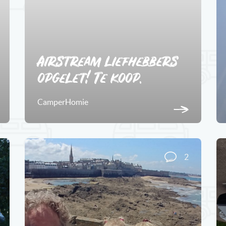
Airstream liefhebbers
opgelet! Te koop.
CamperHomie
2