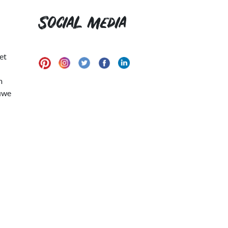
Social media
et
m
euwe