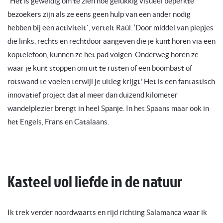
´Het is geweldig om te zien hoe gelukkig visueel beperkte
bezoekers zijn als ze eens geen hulp van een ander nodig
hebben bij een activiteit´, vertelt Raúl. ‘Door middel van piepjes
die links, rechts en rechtdoor aangeven die je kunt horen via een
koptelefoon, kunnen ze het pad volgen. Onderweg horen ze
waar je kunt stoppen om uit te rusten of een boombast of
rotswand te voelen terwijl je uitleg krijgt.’ Het is een fantastisch
innovatief project dat al meer dan duizend kilometer
wandelplezier brengt in heel Spanje. In het Spaans maar ook in
het Engels, Frans en Catalaans.
Kasteel vol liefde in de natuur
Ik trek verder noordwaarts en rijd richting Salamanca waar ik