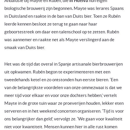
Andalusië bij Mayte en Ruben, die
in Huelva
hun eigen
biologische brouwerij zijn begonnen
.
Mayte was lerares Spaans
in Duitsland en raakte in de ban van Duits bier. Toen ze Rubén
leerde kennen besloot ze terug te gaan naar haar
geboortestreek om daar een talenschool op te zetten. Rubén
was aannemer en raakte net als Mayte verslingerd aan de
smaak van Duits bier.
Het was de tijd dat overal in Spanje artisanale bierbrouwerijen
uit opkwamen. Rubén begon te experimenteren met een
tweedehands ketel en zo ontstonden hun eerste bieren. ‘Een
van de belangrijkste voordelen van onze ommezwaai is dat we
meer tijd voor elkaar en voor onze dochters hebben,’ vertelt
Mayte in de grote tuin waar ze proeverijen houden, lekker eten
serveren en in het weekend concerten organiseren. ‘Tijd is voor
ons belangrijker dan geld’, vervolgt ze. ‘We gaan voor kwaliteit
niet voor kwantiteit. Mensen kunnen hier in alle rust komen