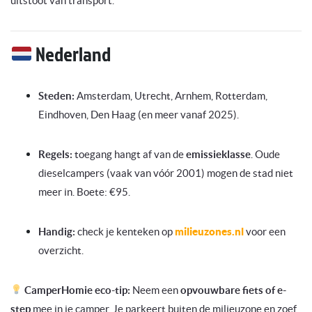
uitstoot van transport.
Nederland
Steden:
Amsterdam, Utrecht, Arnhem, Rotterdam,
Eindhoven, Den Haag (en meer vanaf 2025).
Regels:
toegang hangt af van de
emissieklasse
. Oude
dieselcampers (vaak van vóór 2001) mogen de stad niet
meer in. Boete: €95.
Handig:
check je kenteken op
milieuzones.nl
voor een
overzicht.
CamperHomie eco-tip:
Neem een
opvouwbare fiets of e-
step
mee in je camper. Je parkeert buiten de milieuzone en zoef