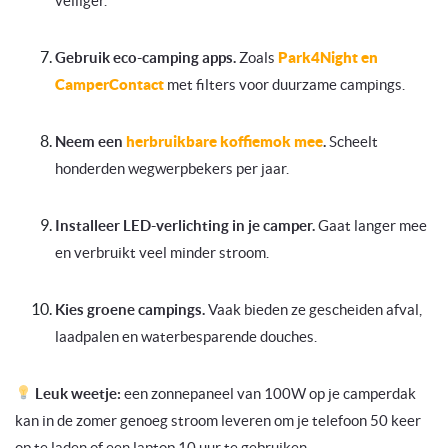
veiliger.
Gebruik eco-camping apps.
Zoals
Park4Night en
CamperContact
met filters voor duurzame campings.
Neem een
herbruikbare koffiemok mee
.
Scheelt
honderden wegwerpbekers per jaar.
Installeer LED-verlichting in je camper.
Gaat langer mee
en verbruikt veel minder stroom.
Kies groene campings.
Vaak bieden ze gescheiden afval,
laadpalen en waterbesparende douches.
Leuk weetje:
een zonnepaneel van 100W op je camperdak
kan in de zomer genoeg stroom leveren om je telefoon 50 keer
op te laden of een laptop 10 uur te gebruiken.