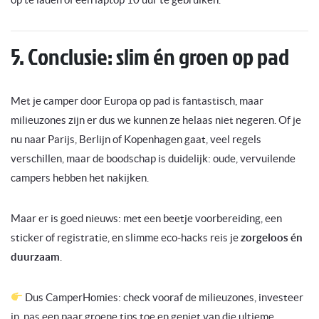
5. Conclusie: slim én groen op pad
Met je camper door Europa op pad is fantastisch, maar
milieuzones zijn er dus we kunnen ze helaas niet negeren. Of je
nu naar Parijs, Berlijn of Kopenhagen gaat, veel regels
verschillen, maar de boodschap is duidelijk: oude, vervuilende
campers hebben het nakijken.
Maar er is goed nieuws: met een beetje voorbereiding, een
sticker of registratie, en slimme eco-hacks reis je
zorgeloos én
duurzaam
.
Dus CamperHomies: check vooraf de milieuzones, investeer
in, pas een paar groene tips toe en geniet van die ultieme