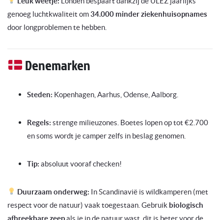
Leuk weetje:
Londen bespaart dankzij de ULEZ jaarlijks
genoeg luchtkwaliteit om
34.000 minder ziekenhuisopnames
door longproblemen te hebben.
Denemarken
Steden:
Kopenhagen, Aarhus, Odense, Aalborg.
Regels:
strenge milieuzones. Boetes lopen op tot €2.700
en soms wordt je camper zelfs in beslag genomen.
Tip:
absoluut vooraf checken!
Duurzaam onderweg:
In Scandinavië is wildkamperen (met
respect voor de natuur) vaak toegestaan. Gebruik
biologisch
afbreekbare zeep
als je in de natuur wast, dit is beter voor de