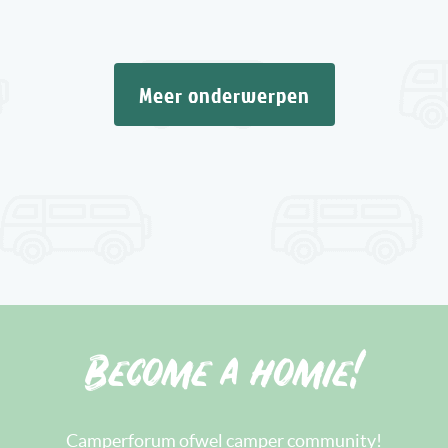
Meer onderwerpen
Become a homie!
Camperforum ofwel camper community!