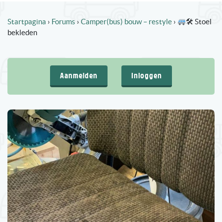
Startpagina
›
Forums
›
Camper(bus) bouw – restyle
›
🛠 Stoel
bekleden
Aanmelden
Inloggen