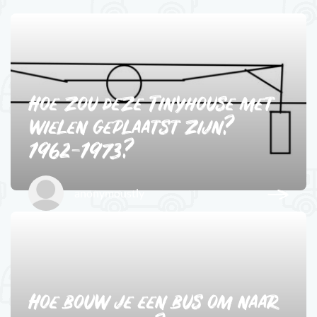
1
Hoe zou deze Tinyhouse met
wielen geplaatst zijn?
1962-1973?
anonymoustly
2
Hoe bouw je een bus om naar