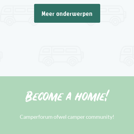
Meer onderwerpen
Become a homie!
Camperforum ofwel camper community!