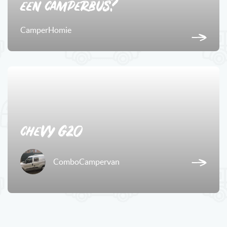
een camperbus?
CamperHomie
5
chevy G20
ComboCampervan