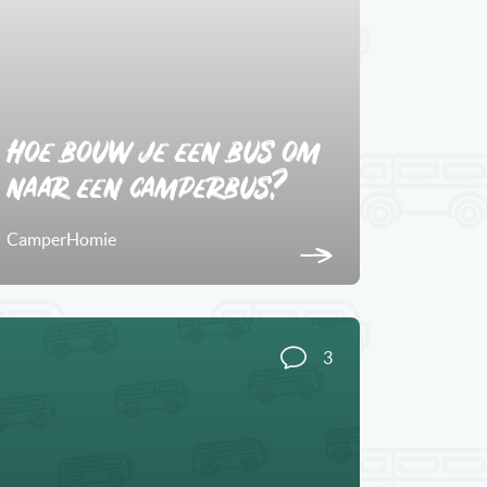
Hoe bouw je een bus om
naar een camperbus?
CamperHomie
3