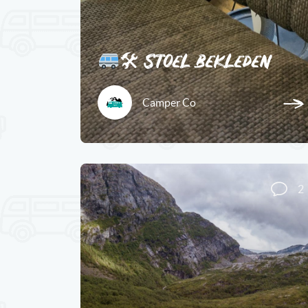
🛠 Stoel bekleden
Camper Co
2