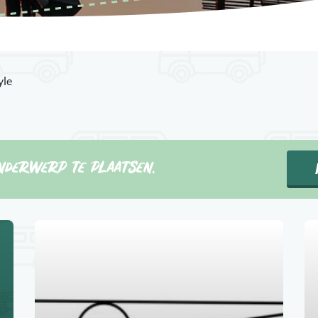
yle
nderwerp te plaatsen.
1