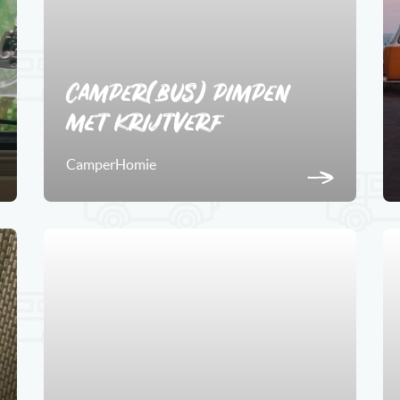
Camper(bus) pimpen
met krijtverf
CamperHomie
1