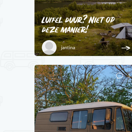
Luifel duur? Niet op
deze manier!
jantina
1