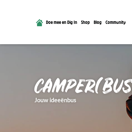
Doe mee en Dig In
Shop
Blog
Community
CAMPER(BUS
Jouw ideeënbus