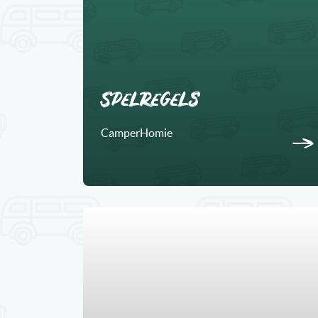
Spelregels
CamperHomie
5