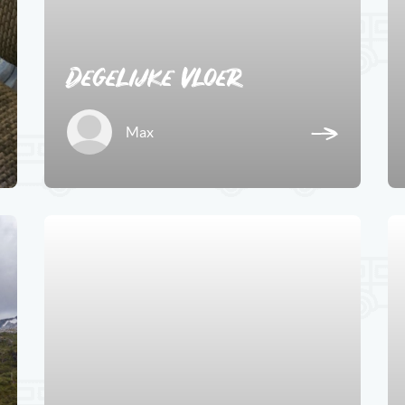
Degelijke vloer
Max
1