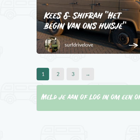
Kees & Shifrah "Het
begin van ons huisje"
surfdrivelove
1
2
3
→
Meld je aan of log in om een o