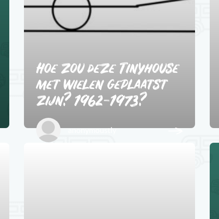
Hoe zou deze Tinyhouse
met wielen geplaatst
zijn? 1962-1973?
anonymoustly
2