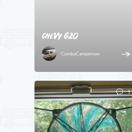
chevy G20
ComboCampervan
1