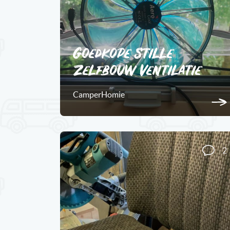
Goedkope stille
zelfbouw ventilatie
CamperHomie
2