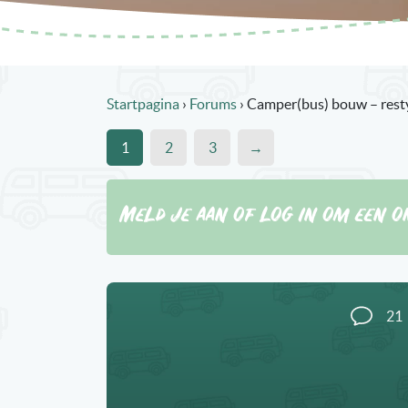
Startpagina
›
Forums
›
Camper(bus) bouw – rest
1
2
3
→
Meld je aan of log in om een o
21