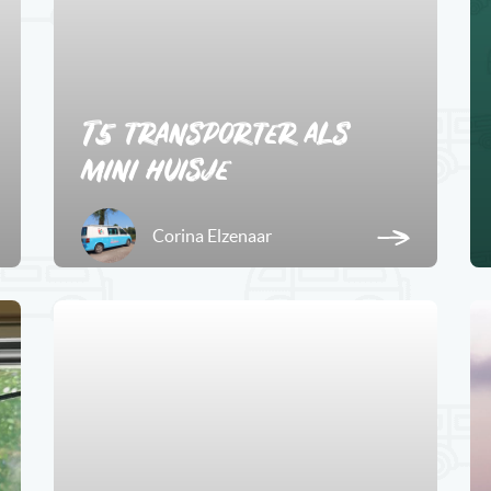
T5 transporter als
mini huisje
Corina Elzenaar
1