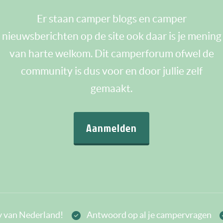
Er staan camper blogs en camper
nieuwsberichten op de site ook daar is je mening
van harte welkom. Dit camperforum ofwel de
community is dus voor en door jullie zelf
gemaakt.
Aanmelden
 van Nederland!
Antwoord op al je campervragen