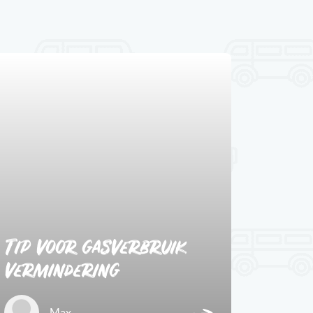
1
Tip voor gasverbruik
vermindering
Max