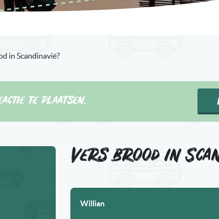
od in Scandinavië?
actie te plaatsen.
Vers brood in Sca
Willian