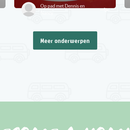
Op pad met Dennis en
Nancy
Meer onderwerpen