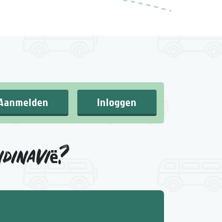
Aanmelden
Inloggen
ndinavië?