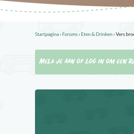
Startpagina
›
Forums
›
Eten & Drinken
›
Vers bro
Meld je aan of log in om een re