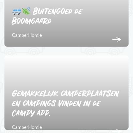
Buitengoed de
Boomgaard
CamperHomie
1
Gemakkelijk camperplaatsen
en campings vinden in de
Campy app.
CamperHomie