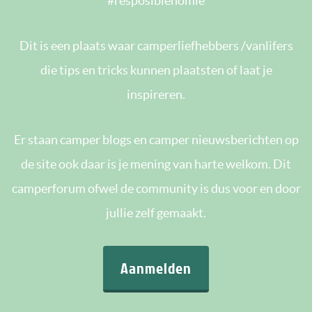
#resposiblehomie
Dit is een plaats waar camperliefhebbers /vanlifers
die tips en tricks kunnen plaatsten of laat je
inspireren.
Er staan camper blogs en camper nieuwsberichten op
de site ook daar is je mening van harte welkom. Dit
camperforum ofwel de community is dus voor en door
jullie zelf gemaakt.
Aanmelden