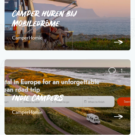
Camper huren bij
Mobiledrôme
CamperHomie
1
Indie Campers
CamperHomie