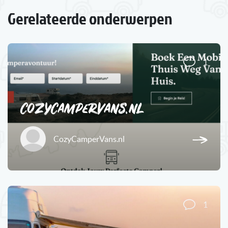
Gerelateerde onderwerpen
1
CozyCamperVans.nl
CozyCamperVans.nl
1