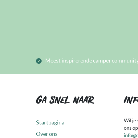
Meest inspirerende camper community
Ga snel naar
Inf
Wil je
Startpagina
ons op
Over ons
info@