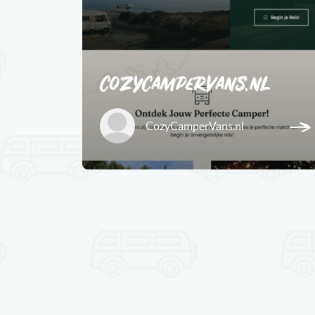
CozyCamperVans.nl
CozyCamperVans.nl