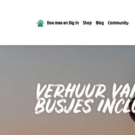
Doe mee en Dig In
Shop
Blog
Community
VERHUUR VA
BUSJES INCL