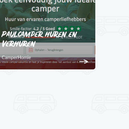
Paulcamper huren en
verhuren
CamperHomie