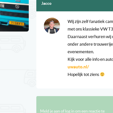
Jacco
Wij zijn zelf fanatiek c
met ons klassieke VW T3
Daarnaast verhuren wij 
onder andere trouwerijen
evenementen.
Kijk voor alle info en aut
uwauto.nl/
Hopelijk tot ziens
Meld je aan of log in om een reactie te