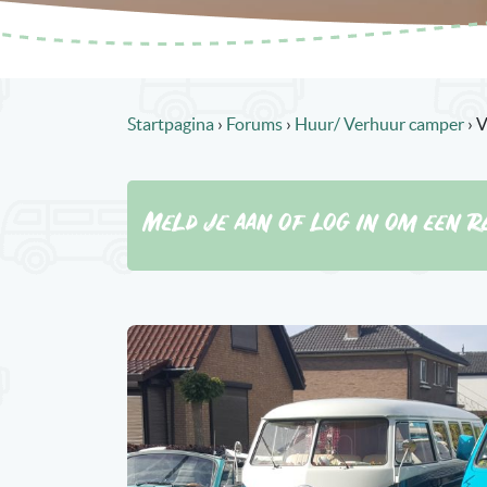
Startpagina
›
Forums
›
Huur/ Verhuur camper
›
V
Meld je aan of log in om een re