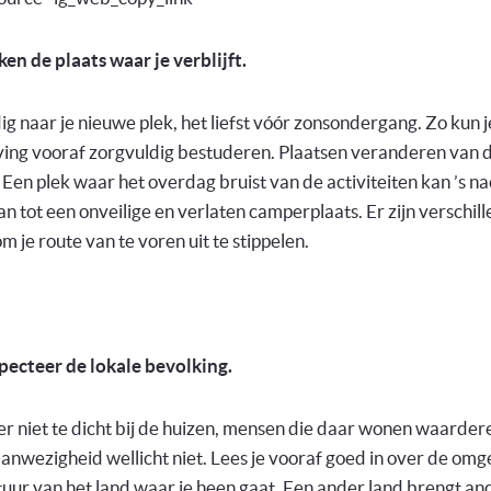
ken de plaats waar je verblijft.
dig naar je nieuwe plek, het liefst vóór zonsondergang. Zo kun j
ing vooraf zorgvuldig bestuderen. Plaatsen veranderen van d
 Een plek waar het overdag bruist van de activiteiten kan ’s na
n tot een onveilige en verlaten camperplaats. Er zijn verschil
m je route van te voren uit te stippelen.
pecteer de lokale bevolking.
r niet te dicht bij de huizen, mensen die daar wonen waarder
anwezigheid wellicht niet. Lees je vooraf goed in over de omg
tuur van het land waar je heen gaat. Een ander land brengt an