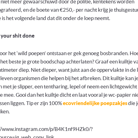
 niet meer gewaarschuwd door de politie, kentekens worden
grafeerd, en de boete van €250,- per nacht krijg je thuisgestu
 is het volgende land dat dit onder de loep neemt.
 your shit done
or het ‘wild poepen’ ontstaan er gek genoeg bosbranden. Ho
 het beste je grote boodschap achterlaten? Graaf een kuiltje v
timeter diep. Niet dieper, want juist aan de oppervlakte in de 
leven organismen die helpen bij het afbreken. Dit kuiltje kan j
 met je slipper, een tentharing, lepel of neem een lichtgewicht
e mee. Gooi dan het kuiltje dicht en laat vooral je wc-papier nie
ssen liggen. Tip er zijn 100%
ecovriendelijke poepzakjes
die 
iken.
://www.instagram.com/p/B4K1nf9HZk0/?
ource=ig_web_copy_link