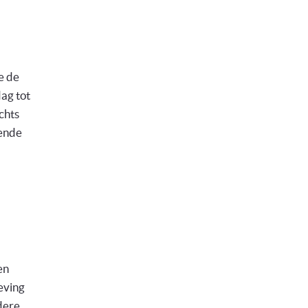
e de
ag tot
chts
lende
en
eving
dere