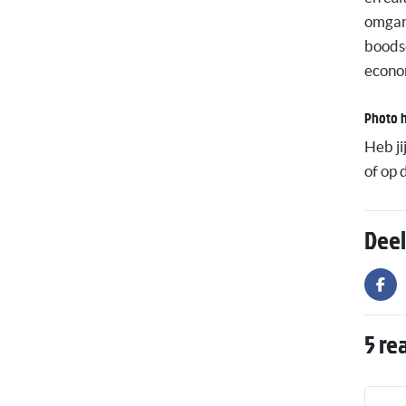
omgang
boodsc
econom
Photo 
Heb ji
of op d
Deel
5 re