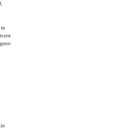
d,
 te
mtrent
tgeen
 Je