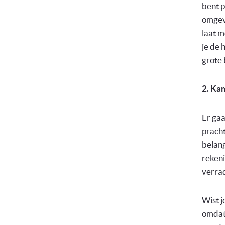
bent p
omgevi
laat m
je de 
grote 
2. Ka
Er gaa
pracht
belang
rekeni
verrad
Wist j
omdat 