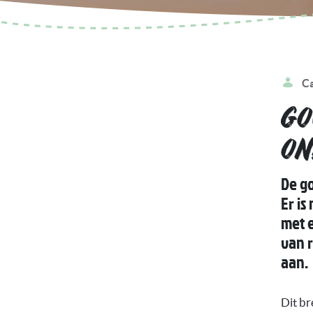
C
GO
ON
De go
Er is
met e
van 
aan.
Dit b