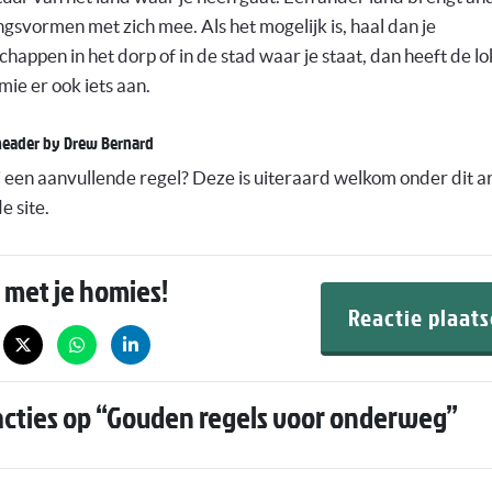
svormen met zich mee. Als het mogelijk is, haal dan je
happen in het dorp of in de stad waar je staat, dan heeft de lo
ie er ook iets aan.
header by Drew Bernard
j een aanvullende regel? Deze is uiteraard welkom onder dit ar
e site.
 met je homies!
Reactie plaat
acties op “
Gouden regels voor onderweg
”