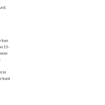
urd.
e kun
an 15-
losse
e
t in
je kunt