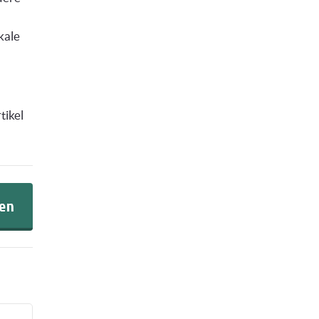
kale
tikel
sen