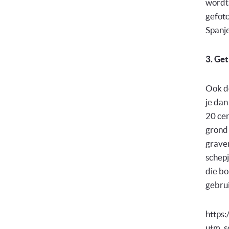
wordt
gefoto
Spanje
3. Get
Ook do
je dan
20 cen
grond 
graven
schepj
die bo
gebru
https
utm_s