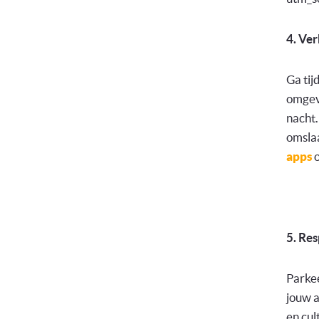
4. Ver
Ga tij
omgev
nacht.
omslaa
apps
o
5. Res
Parkee
jouw a
en cul