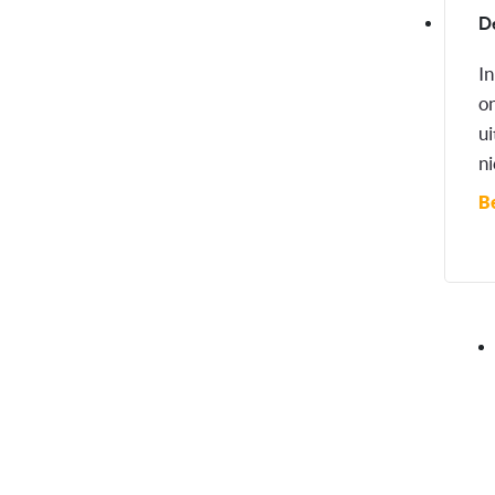
D
In
on
ui
n
B