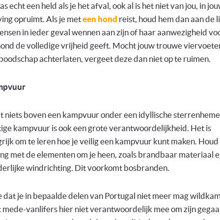
as echt een held als je het afval, ook al is het niet van jou, in jo
ng opruimt. Als je met
een hond
reist, houd hem dan aan de li
ensen in ieder geval wennen aan zijn of haar aanwezigheid vo
hond de volledige vrijheid geeft. Mocht jouw trouwe viervoete
boodschap achterlaten, vergeet deze dan niet op te ruimen.
mpvuur
t niets boven een kampvuur onder een idyllische sterrenheme
ige kampvuur is ook een grote verantwoordelijkheid. Het is
rijk om te leren hoe je veilig een kampvuur kunt maken. Houd
ng met de elementen om je heen, zoals brandbaar materiaal e
erlijke windrichting. Dit voorkomt bosbranden.
e dat je in bepaalde delen van Portugal niet meer mag wildk
mede-vanlifers hier niet verantwoordelijk mee om zijn gegaa