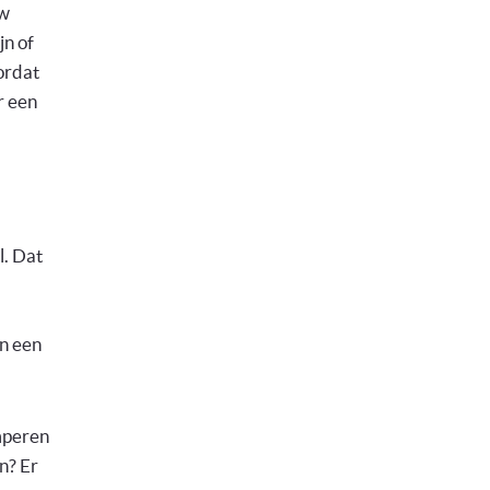
uw
jn of
ordat
r een
l. Dat
n een
amperen
n? Er