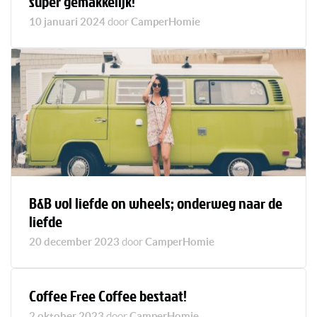
super gemakkelijk!
10 januari 2024
door
CamperHomie
B&B vol liefde on wheels; onderweg naar de
liefde
20 december 2023
door
CamperHomie
Coffee Free Coffee bestaat!
2 oktober 2023
door
CamperHomie