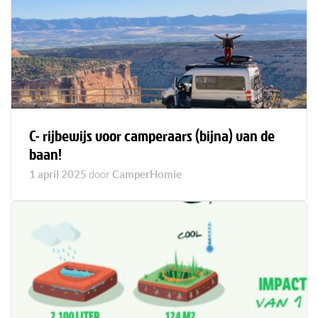
C- rijbewijs voor camperaars (bijna) van de
baan!
1 april 2025
door
CamperHomie