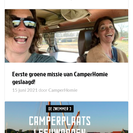
Eerste groene missie van CamperHomie
geslaagd!
15 juni 2021
door
CamperHomie