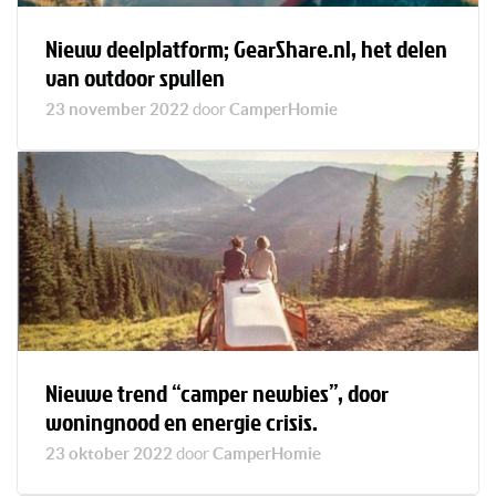
Nieuw deelplatform; GearShare.nl, het delen
van outdoor spullen
23 november 2022
door
CamperHomie
Nieuwe trend “camper newbies”, door
woningnood en energie crisis.
23 oktober 2022
door
CamperHomie