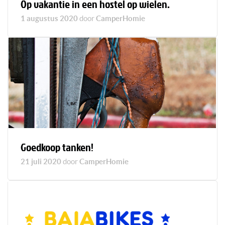
Op vakantie in een hostel op wielen.
1 augustus 2020
door
CamperHomie
Goedkoop tanken!
21 juli 2020
door
CamperHomie