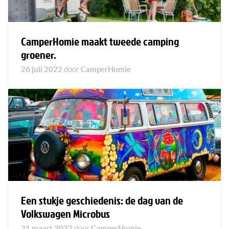
CamperHomie maakt tweede camping
groener.
26 juli 2022
door
CamperHomie
Een stukje geschiedenis: de dag van de
Volkswagen Microbus
31 maart 2022
door
CamperHomie