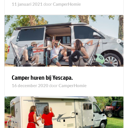
11 januari 2021
door
CamperHomie
Camper huren bij Yescapa.
16 december 2020
door
CamperHomie