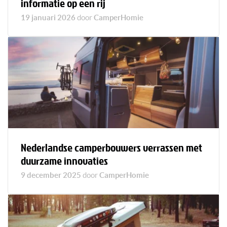
informatie op een rij
19 januari 2026
door
CamperHomie
Nederlandse camperbouwers verrassen met
duurzame innovaties
9 december 2025
door
CamperHomie