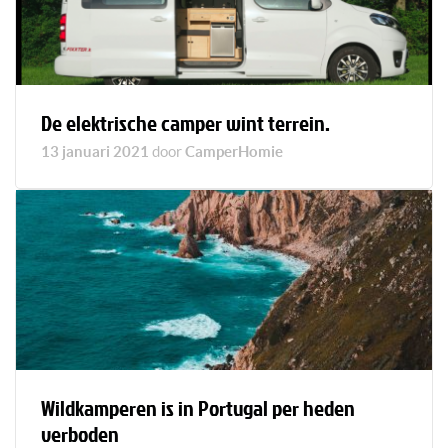
De elektrische camper wint terrein.
13 januari 2021
door
CamperHomie
Wildkamperen is in Portugal per heden
verboden