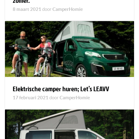
zomer.
8 maart 2021
door
CamperHomie
Elektrische camper huren; Let’s LEAVV
17 februari 2021
door
CamperHomie